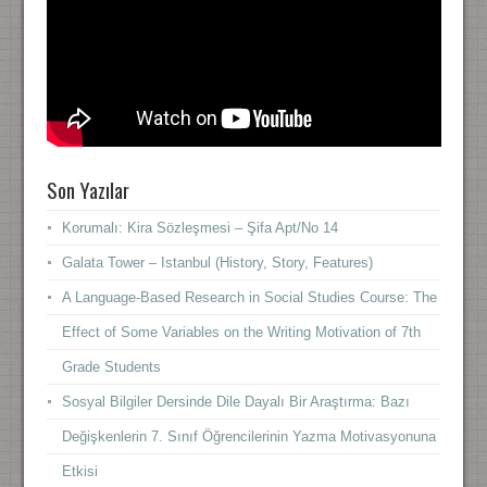
Son Yazılar
Korumalı: Kira Sözleşmesi – Şifa Apt/No 14
Galata Tower – Istanbul (History, Story, Features)
A Language-Based Research in Social Studies Course: The
Effect of Some Variables on the Writing Motivation of 7th
Grade Students
Sosyal Bilgiler Dersinde Dile Dayalı Bir Araştırma: Bazı
Değişkenlerin 7. Sınıf Öğrencilerinin Yazma Motivasyonuna
Etkisi