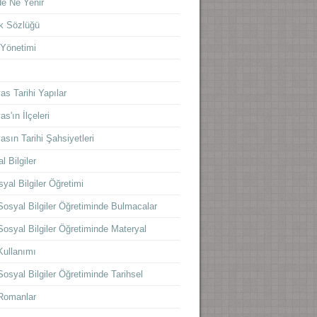
e Ne Yenir
k Sözlüğü
 Yönetimi
s
as Tarihi Yapılar
as'ın İlçeleri
asın Tarihi Şahsiyetleri
l Bilgiler
yal Bilgiler Öğretimi
Sosyal Bilgiler Öğretiminde Bulmacalar
Sosyal Bilgiler Öğretiminde Materyal
Kullanımı
Sosyal Bilgiler Öğretiminde Tarihsel
Romanlar