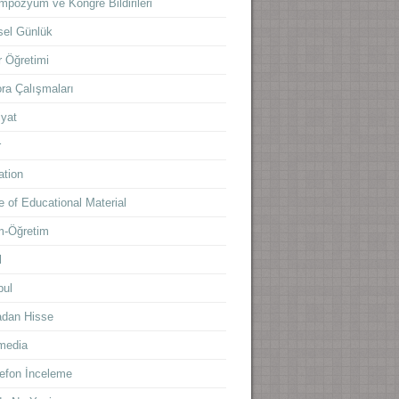
mpozyum ve Kongre Bildirileri
sel Günlük
 Öğretimi
ra Çalışmaları
yat
r
ation
 of Educational Material
m-Öğretim
l
bul
adan Hisse
media
lefon İnceleme