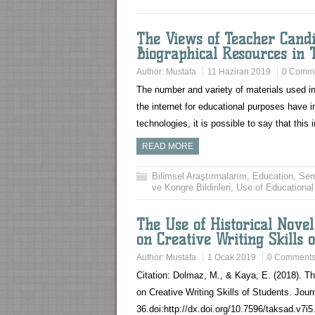
The Views of Teacher Candi
Biographical Resources in T
Author:
Mustafa
11 Haziran 2019
0 Comm
The number and variety of materials used in
the internet for educational purposes have 
technologies, it is possible to say that this
READ MORE
Bilimsel Araştırmalarım
,
Education
,
Se
ve Kongre Bildirileri
,
Use of Educational
The Use of Historical Novel
on Creative Writing Skills 
Author:
Mustafa
1 Ocak 2019
0 Comment
Citation: Dolmaz, M., & Kaya, E. (2018). Th
on Creative Writing Skills of Students. Jour
36.doi:http://dx.doi.org/10.7596/taksad.v7i5