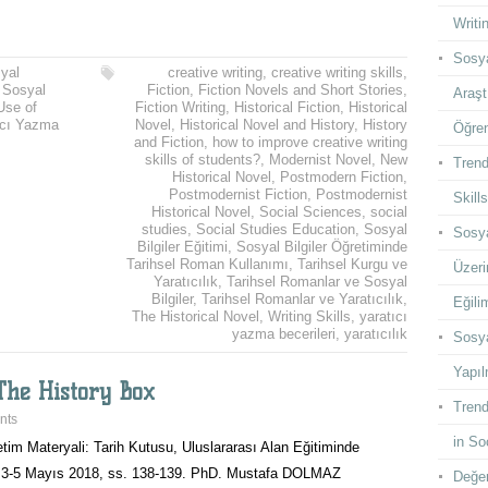
Writi
Sosya
yal
creative writing
,
creative writing skills
,
,
Sosyal
Fiction
,
Fiction Novels and Short Stories
,
Araşt
Use of
Fiction Writing
,
Historical Fiction
,
Historical
tıcı Yazma
Novel
,
Historical Novel and History
,
History
Öğren
and Fiction
,
how to improve creative writing
skills of students?
,
Modernist Novel
,
New
Trend
Historical Novel
,
Postmodern Fiction
,
Postmodernist Fiction
,
Postmodernist
Skill
Historical Novel
,
Social Sciences
,
social
studies
,
Social Studies Education
,
Sosyal
Sosya
Bilgiler Eğitimi
,
Sosyal Bilgiler Öğretiminde
Tarihsel Roman Kullanımı
,
Tarihsel Kurgu ve
Üzeri
Yaratıcılık
,
Tarihsel Romanlar ve Sosyal
Bilgiler
,
Tarihsel Romanlar ve Yaratıcılık
,
Eğilim
The Historical Novel
,
Writing Skills
,
yaratıcı
yazma becerileri
,
yaratıcılık
Sosya
Yapıl
 The History Box
Trend
nts
in So
tim Materyali: Tarih Kutusu, Uluslararası Alan Eğitiminde
 3-5 Mayıs 2018, ss. 138-139. PhD. Mustafa DOLMAZ
Değer