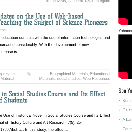
koronavirüs
,
pandemi
,
uzaktan eğitim
dates on the Use of Web-Based
eaching the Subject of Science Pioneers
ents
Yabancı
 education curricula with the use of information technologies and
increased considerably. With the development of new
 increase is…
mpozyum
Biographical Materials
,
Educational
 Material
Materials
,
social studies
,
Web Resources
Son Ya
 in Social Studies Course and Its Effect
of Students
Korum
s
Galat
e Use of Historical Novel in Social Studies Course and Its Effect
A Lan
nal of History Culture and Art Research, 7(5), 25-
Cours
.1789 Abstract In this study, the effect…