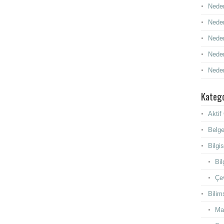
Neden
Neden
Neden
Neden
Neden
Katego
Akti
Belge
Bilgi
Bil
Çev
Bilim
Ma