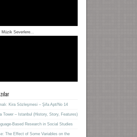
 Müzik Severlere...
zılar
alı: Kira Sözleşmesi – Şifa Apt/No 14
a Tower – Istanbul (History, Story, Features)
guage-Based Research in Social Studies
e: The Effect of Some Variables on the