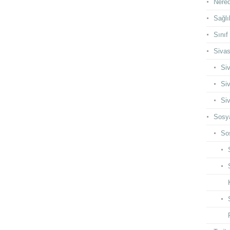
Nered
Sağlı
Sınıf
Siva
Siv
Siv
Siv
Sosya
Sos