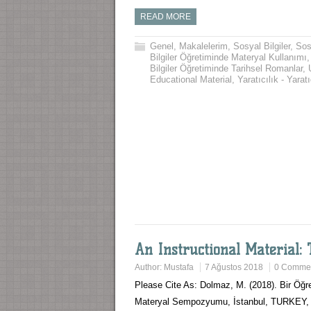
READ MORE
Genel
,
Makalelerim
,
Sosyal Bilgiler
,
Sos
Bilgiler Öğretiminde Materyal Kullanımı
Bilgiler Öğretiminde Tarihsel Romanlar
,
Educational Material
,
Yaratıcılık - Yara
An Instructional Material:
Author:
Mustafa
7 Ağustos 2018
0 Comme
Please Cite As: Dolmaz, M. (2018). Bir Öğre
Materyal Sempozyumu, İstanbul, TURKEY,