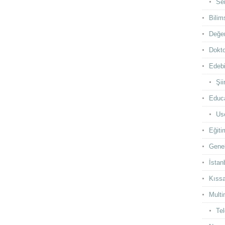
Se
Bilim
Değer
Dokto
Edebi
Şii
Educ
Use
Eğiti
Gene
İstan
Kıss
Multi
Te