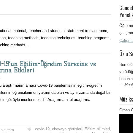
Güncel
Yöneli
Öğretme
cational material, teacher and students’ statement in classroom,
çalışma 
on, teaching methods, teaching techniques, teaching programs,
Çalışma
teaching methods…
Özlü S
d-19’un Eğitim-Öğretim Sürecine ve
Ben ölü
rına Etkileri
yürüdüğ
s
bununla
—
Must
raştırmanın amacı Covid-19 pandemisinin eğitim-öğretim
kilerinin öğrencilerin en yakınında olan ve aynı zamanda doğal bir
Müziks
in gözüyle incelenmesidir. Araştırma nitel araştırma
Orhan O
covid-19
,
ebeveyn görüşleri
,
Eğitim bilimleri
,
alelerim