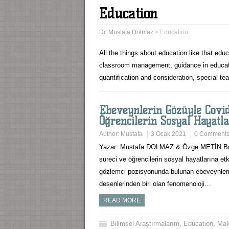
Education
Dr. Mustafa Dolmaz
>
Education
All the things about education like that edu
classroom management, guidance in educati
quantification and consideration, special 
Ebeveynlerin Gözüyle Covi
Öğrencilerin Sosyal Hayatla
Author:
Mustafa
3 Ocak 2021
0 Comment
Yazar: Mustafa DOLMAZ & Özge METİN Bu a
süreci ve öğrencilerin sosyal hayatlarına et
gözlemci pozisyonunda bulunan ebeveynlerin
desenlerinden biri olan fenomenoloji…
READ MORE
Bilimsel Araştırmalarım
,
Education
,
Mak