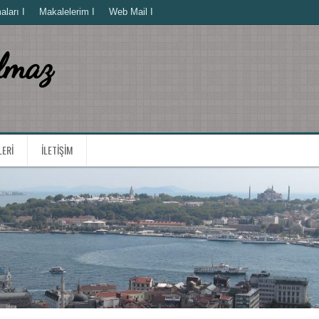
ları I
Makalelerim I
Web Mail I
lmaz
LERI
İLETIŞIM