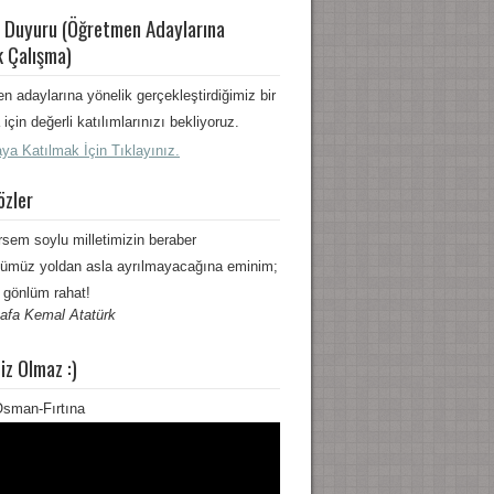
 Duyuru (Öğretmen Adaylarına
k Çalışma)
n adaylarına yönelik gerçekleştirdiğimiz bir
için değerli katılımlarınızı bekliyoruz.
ya Katılmak İçin Tıklayınız.
özler
rsem soylu milletimizin beraber
ümüz yoldan asla ayrılmayacağına eminim;
 gönlüm rahat!
afa Kemal Atatürk
iz Olmaz :)
sman-Fırtına