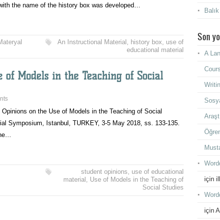
h the name of the history box was developed…
Balık
Son yo
Materyal
An Instructional Material
,
history box
,
use of
educational material
A Lan
Cours
 of Models in the Teaching of Social
Writi
nts
Sosya
 Opinions on the Use of Models in the Teaching of Social
Araşt
erial Symposium, Istanbul, TURKEY, 3-5 May 2018, ss. 133-135.
Öğren
the…
Must
Wordd
student opinions
,
use of educational
için
i
material
,
Use of Models in the Teaching of
Social Studies
Wordd
için
A