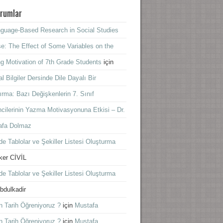
rumlar
guage-Based Research in Social Studies
e: The Effect of Some Variables on the
ng Motivation of 7th Grade Students
için
l Bilgiler Dersinde Dile Dayalı Bir
ırma: Bazı Değişkenlerin 7. Sınıf
cilerinin Yazma Motivasyonuna Etkisi – Dr.
afa Dolmaz
e Tablolar ve Şekiller Listesi Oluşturma
lker CİVİL
e Tablolar ve Şekiller Listesi Oluşturma
bdulkadir
 Tarih Öğreniyoruz ?
için
Mustafa
 Tarih Öğreniyoruz ?
için
Mustafa