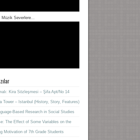
 Müzik Severlere...
zılar
alı: Kira Sözleşmesi – Şifa Apt/No 14
a Tower – Istanbul (History, Story, Features)
guage-Based Research in Social Studies
e: The Effect of Some Variables on the
ng Motivation of 7th Grade Students