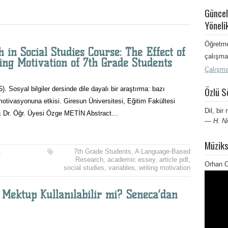
Güncel
Yöneli
Öğretme
in Social Studies Course: The Effect of
çalışma 
ing Motivation of 7th Grade Students
Çalışma
Özlü S
. Sosyal bilgiler dersinde dile dayalı bir araştırma: bazı
motivasyonuna etkisi. Giresun Üniversitesi, Eğitim Fakültesi
Dil, bir 
 & Dr. Öğr. Üyesi Özge METİN Abstract…
—
H. Ni
Müziks
,
7th Grade Students
,
A Language-Based
Research
,
academic essey
,
article pdf
,
Orhan O
social studies
,
variables
,
writing motivation
i Mektup Kullanılabilir mi? Seneca’dan