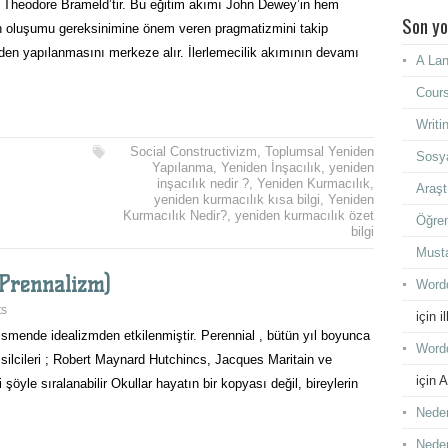
e Theodore Brameld’tir. Bu eğitim akımı John Dewey’in hem
Son yo
n oluşumu gereksinimine önem veren pragmatizmini takip
den yapılanmasını merkeze alır. İlerlemecilik akımının devamı
A Lan
Cours
Writi
Social Constructivizm
,
Toplumsal Yeniden
Sosya
Yapılanma
,
Yeniden İnşacılık
,
yeniden
inşacılık nedir ?
,
Yeniden Kurmacılık
,
Araşt
yeniden kurmacılık kısa bilgi
,
Yeniden
Kurmacılık Nedir?
,
yeniden kurmacılık özet
Öğren
bilgi
Must
(Prennalizm)
Wordd
ts
için
i
ısmende idealizmden etkilenmiştir. Perennial , bütün yıl boyunca
Wordd
silcileri ; Robert Maynard Hutchincs, Jacques Maritain ve
için
A
i şöyle sıralanabilir Okullar hayatın bir kopyası değil, bireylerin
Neden
Neden