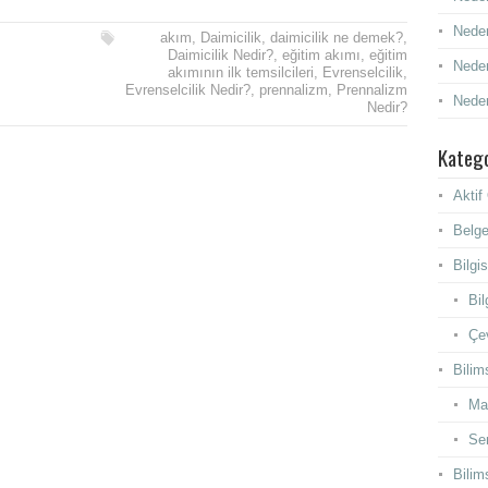
Neden
akım
,
Daimicilik
,
daimicilik ne demek?
,
Daimicilik Nedir?
,
eğitim akımı
,
eğitim
Neden
akımının ilk temsilcileri
,
Evrenselcilik
,
Evrenselcilik Nedir?
,
prennalizm
,
Prennalizm
Neden
Nedir?
Katego
Akti
Belge
Bilgi
Bil
Çev
Bilim
Ma
Se
Bilim