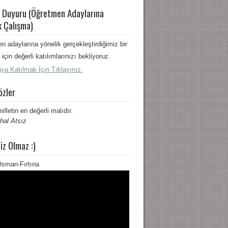
 Duyuru (Öğretmen Adaylarına
k Çalışma)
n adaylarına yönelik gerçekleştirdiğimiz bir
için değerli katılımlarınızı bekliyoruz.
ya Katılmak İçin Tıklayınız.
özler
milletin en değerli malıdır.
hal Atsız
iz Olmaz :)
sman-Fırtına