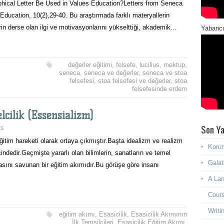
ophical Letter Be Used in Values Education?Letters from Seneca
f Education, 10(2),29-40. Bu araştırmada farklı materyallerin
rin derse olan ilgi ve motivasyonlarını yükselttiği, akademik…
Yabancı
değerler eğitimi
,
felsefe
,
lucilius
,
mektup
,
seneca
,
seneca ve değerler
,
seneca ve stoa
felsefesi
,
stoa felsefesi ve değerler
,
stoa
felsefesinde erdem
lcilik (Essensializm)
Son Ya
ts
ğitim hareketi olarak ortaya çıkmıştır.Başta idealizm ve realizm
Korum
indedir.Geçmişte yararlı olan bilimlerin, sanatların ve temel
Galat
asını savunan bir eğitim akımıdır.Bu görüşe göre insanı
A Lan
Cours
Writi
eğitim akımı
,
Esasicilik
,
Esasicilik Akımının
İlk Temsilcileri
,
Esasicilik Eğitim Akımı
,