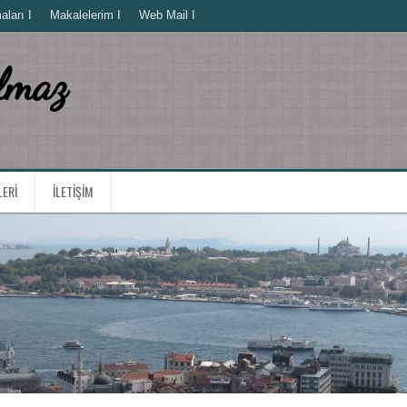
ları I
Makalelerim I
Web Mail I
lmaz
LERI
İLETIŞIM