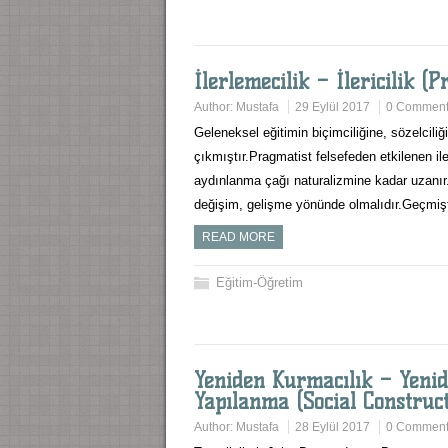
İlerlemecilik – İlericilik (
Author:
Mustafa
29 Eylül 2017
0 Commen
Geleneksel eğitimin biçimciliğine, sözelcili
çıkmıştır.Pragmatist felsefeden etkilenen il
aydınlanma çağı naturalizmine kadar uzanır
değişim, gelişme yönünde olmalıdır.Geçmiş
READ MORE
Eğitim-Öğretim
Yeniden Kurmacılık – Yenid
Yapılanma (Social Construc
Author:
Mustafa
28 Eylül 2017
0 Commen