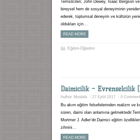
Temsilcileri; John Dewey, Isaac Bergson v
bireysel hem de sosyal deneyiminin yenide
ederek, toplumsal deneyim ve kültürün yeni
oldukları için…
READ MORE
Eğitim-Öğretim
Daimicilik – Evrenselcilik 
Author:
Mustafa
27 Eylül 2017
0 Commen
Bu akım eğitim felsefelerinden realizm ve k
süren, daimi olan anlamına gelmektedir.Tem
Mortmer J. Adler’dir.Daimici eğitim özellikler
zihnini…
READ MORE