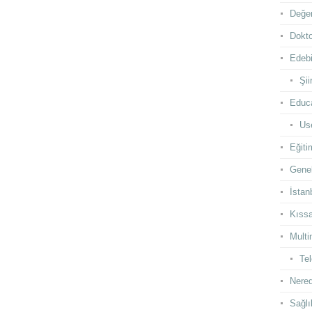
Değer
Dokto
Edebi
Şii
Educ
Use
Eğiti
Gene
İstan
Kıss
Multi
Te
Nered
Sağlı