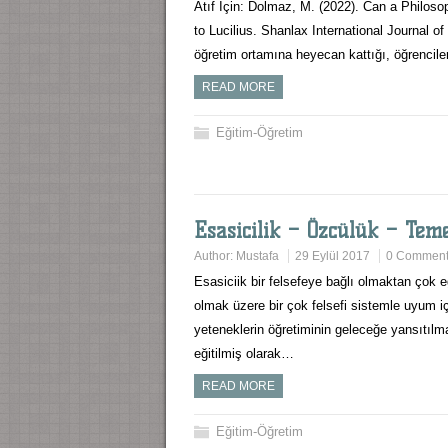
Atıf İçin: Dolmaz, M. (2022). Can a Philos
to Lucilius. Shanlax International Journal o
öğretim ortamına heyecan kattığı, öğrencile
READ MORE
Eğitim-Öğretim
Esasicilik – Özcülük – Teme
Author:
Mustafa
29 Eylül 2017
0 Commen
Esasiciik bir felsefeye bağlı olmaktan çok e
olmak üzere bir çok felsefi sistemle uyum iç
yeteneklerin öğretiminin geleceğe yansıtılm
eğitilmiş olarak…
READ MORE
Eğitim-Öğretim