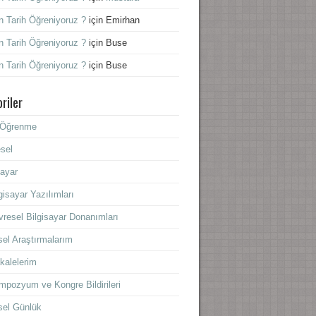
 Tarih Öğreniyoruz ?
için
Emirhan
 Tarih Öğreniyoruz ?
için
Buse
 Tarih Öğreniyoruz ?
için
Buse
riler
f Öğrenme
sel
sayar
gisayar Yazılımları
resel Bilgisayar Donanımları
sel Araştırmalarım
kalelerim
mpozyum ve Kongre Bildirileri
sel Günlük