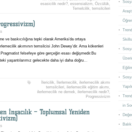
Sosya
esasicilik nedir?
,
essensializm
,
Özcülük
,
Temelcilik
,
temsilcileri
Araşt
Öğren
Progressivizm)
Trend
ts
ğine ve baskıcılığına tepki olarak Amerika’da ortaya
Skill
erlemecilik akımının temsilcisi John Dewey’dir. Ama kökenleri
Sosya
.Pragmatist felsefeye göre gerçeğin esası değişmedir.Bu
Üzeri
teki yaşantılarımız gelecekte daha iyi daha doğru…
Eğilim
Sosya
İlericilik
,
İlerlemecilik
,
ilerlemecilik akımı
Yapıl
temsilcileri
,
ilerlemecilik eğitim akımı
,
ilerlemecilik ne demek
,
ilerlemecilik nedir?
,
Trend
Progressivizm
in So
en İnşacılık – Toplumsal Yeniden
Değer
tivizm)
Balık
ts