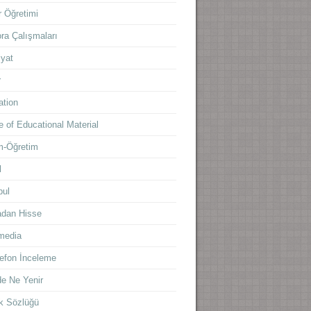
 Öğretimi
ra Çalışmaları
yat
r
ation
 of Educational Material
m-Öğretim
l
bul
adan Hisse
media
lefon İnceleme
e Ne Yenir
k Sözlüğü