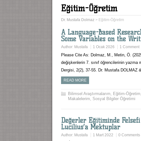
Eğitim-Öğretim
Dr. Mustafa Dolmaz
>
Eğitim-Öğretim
A Language-Based Research 
Some Variables on the Writ
Author:
Mustafa
1 Ocak 2026
1 Comment
Please Cite As: Dolmaz, M., Metin, Ö. (2025)
değişkenlerin 7. sınıf öğrencilerinin yazma 
Dergisi, 2(2), 37-55. Dr. Mustafa DOLMAZ
READ MORE
Bilimsel Araştırmalarım
,
Eğitim-Öğretim
Makalelerim
,
Sosyal Bilgiler Öğretimi
Değerler Eğitiminde Felsef
Lucilius’a Mektuplar
Author:
Mustafa
1 Mart 2022
0 Comments