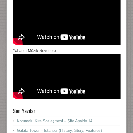
Yabancı Müzik Severlere...
Son Yazılar
Korumalı: Kira Sözleşmesi – Şifa Apt/No 14
Galata Tower – Istanbul (History, Story, Features)