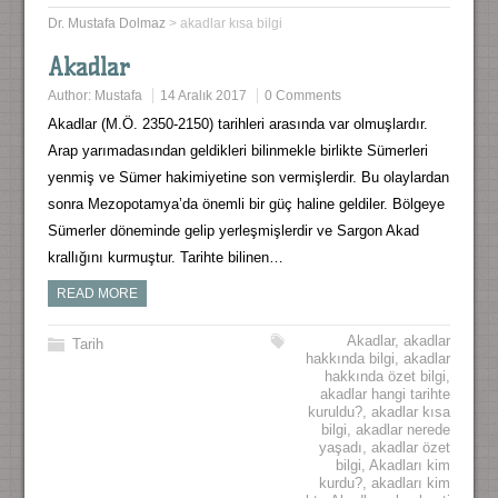
Dr. Mustafa Dolmaz
>
akadlar kısa bilgi
Akadlar
Author:
Mustafa
14 Aralık 2017
0 Comments
Akadlar (M.Ö. 2350-2150) tarihleri arasında var olmuşlardır.
Arap yarımadasından geldikleri bilinmekle birlikte Sümerleri
yenmiş ve Sümer hakimiyetine son vermişlerdir. Bu olaylardan
sonra Mezopotamya’da önemli bir güç haline geldiler. Bölgeye
Sümerler döneminde gelip yerleşmişlerdir ve Sargon Akad
krallığını kurmuştur. Tarihte bilinen…
READ MORE
Akadlar
,
akadlar
Tarih
hakkında bilgi
,
akadlar
hakkında özet bilgi
,
akadlar hangi tarihte
kuruldu?
,
akadlar kısa
bilgi
,
akadlar nerede
yaşadı
,
akadlar özet
bilgi
,
Akadları kim
kurdu?
,
akadları kim