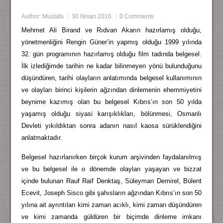
Author:
Mustafa
30 Nisan 2016
0 Comments
Mehmet Ali Birand ve Rıdvan Akarın hazırlamış olduğu,
yönetmenliğini Rengin Güner’in yapmış olduğu 1999 yılında
32. gün programının hazırlamış olduğu film tadında belgesel.
İlk izlediğimde tarihin ne kadar bilinmeyen yönü bulunduğunu
düşündüren, tarihi olayların anlatımında belgesel kullanımının
ve olayları birinci kişilerin ağzından dinlemenin ehemmiyetini
beynime kazımış olan bu belgesel Kıbrıs’ın son 50 yılda
yaşamış olduğu siyasi karışıklıkları, bölünmesi, Osmanlı
Devleti yıkıldıktan sonra adanın nasıl kaosa sürüklendiğini
anlatmaktadır.
Belgesel hazırlanırken birçok kurum arşivinden faydalanılmış
ve bu belgesel ile o dönemde olayları yaşayan ve bizzat
içinde bulunan Rauf Raif Denktaş, Süleyman Demirel, Bülent
Ecevit, Joseph Sisco gibi şahısların ağzından Kıbrıs’ın son 50
yılına ait ayrıntıları kimi zaman acıklı, kimi zaman düşündüren
ve kimi zamanda güldüren bir biçimde dinleme imkanı