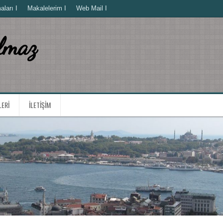
ları I
Makalelerim I
Web Mail I
lmaz
LERI
İLETIŞIM