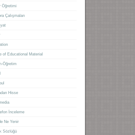
 Öğretimi
ra Çalışmaları
yat
r
ation
 of Educational Material
m-Öğretim
l
bul
adan Hisse
media
lefon İnceleme
e Ne Yenir
k Sözlüğü