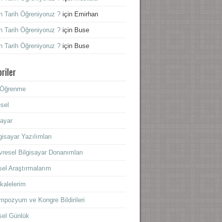
 Tarih Öğreniyoruz ?
için
Emirhan
 Tarih Öğreniyoruz ?
için
Buse
 Tarih Öğreniyoruz ?
için
Buse
riler
f Öğrenme
sel
sayar
gisayar Yazılımları
resel Bilgisayar Donanımları
sel Araştırmalarım
kalelerim
mpozyum ve Kongre Bildirileri
sel Günlük