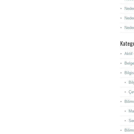
Neden
Neden
Neden
Katego
Akti
Belge
Bilgi
Bil
Çev
Bilim
Ma
Se
Bilim