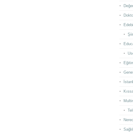
Değer
Dokto
Edebi
Şii
Educ
Use
Eğiti
Gene
İstan
Kıss
Multi
Te
Nered
Sağlı