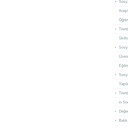
Sosya
Araşt
Öğren
Trend
Skill
Sosya
Üzeri
Eğilim
Sosya
Yapıl
Trend
in So
Değer
Balık