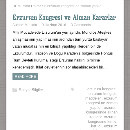
Dr. Mustafa Dolmaz
>
erzurum kongresi ne zaman yapıldı
Erzurum Kongresi ve Alınan Kararlar
Author:
Mustafa
9 Haziran 2016
3 Comments
Milli Mücadelede Erzurum’un yeri ayrıdır. Mondros Ateşkes
anlaşmasının yapılmasının ardından tüm yurtta başlayan
vatan müdafasının en bilinçli yapıldığı illerden biri de
Erzurumdur. Trabzon ve Doğu Karadeniz bölgesinde Pontus
Rum Devleti kurulma isteği Erzurum halkını birbirine
kenetlemiştir. İtilaf devletlerinin zor ulaşabilecekleri bir…
READ MORE
erzurum kongresi
,
Sosyal Bilgiler
erzurum kongresi
maddeleri
,
erzurum
kongresi ne zaman
yapıldı
,
erzurum
kongresinde alınan
kararlar
,
erzurum
kongresine kimler
katıldı
,
erzurum