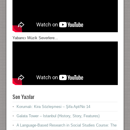
Yabancı Müzik Severlere...
Son Yazılar
Korumalı: Kira Sözleşmesi – Şifa Apt/No 14
Galata Tower – Istanbul (History, Story, Features)
A Language-Based Research in Social Studies Course: The