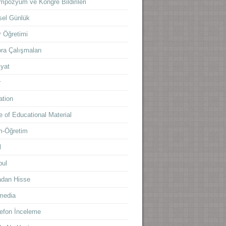
mpozyum ve Kongre Bildirileri
sel Günlük
 Öğretimi
ra Çalışmaları
yat
r
ation
 of Educational Material
m-Öğretim
l
bul
adan Hisse
media
lefon İnceleme