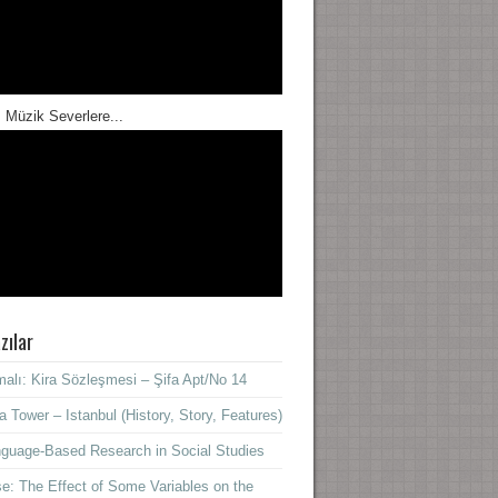
 Müzik Severlere...
zılar
alı: Kira Sözleşmesi – Şifa Apt/No 14
a Tower – Istanbul (History, Story, Features)
guage-Based Research in Social Studies
e: The Effect of Some Variables on the