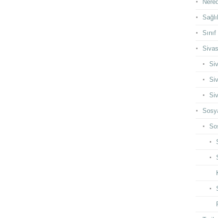
Nered
Sağlı
Sınıf
Siva
Siv
Siv
Siv
Sosya
Sos