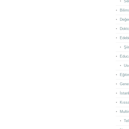
Se
Bilim
Değer
Dokto
Edebi
Şii
Educ
Use
Eğiti
Gene
İstan
Kıss
Multi
Te