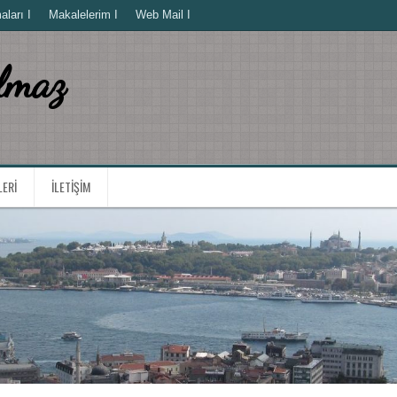
ları I
Makalelerim I
Web Mail I
lmaz
LERI
İLETIŞIM