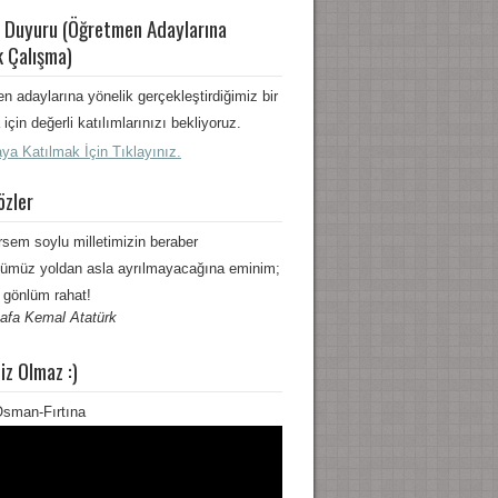
 Duyuru (Öğretmen Adaylarına
k Çalışma)
n adaylarına yönelik gerçekleştirdiğimiz bir
için değerli katılımlarınızı bekliyoruz.
ya Katılmak İçin Tıklayınız.
özler
rsem soylu milletimizin beraber
ümüz yoldan asla ayrılmayacağına eminim;
 gönlüm rahat!
afa Kemal Atatürk
iz Olmaz :)
sman-Fırtına