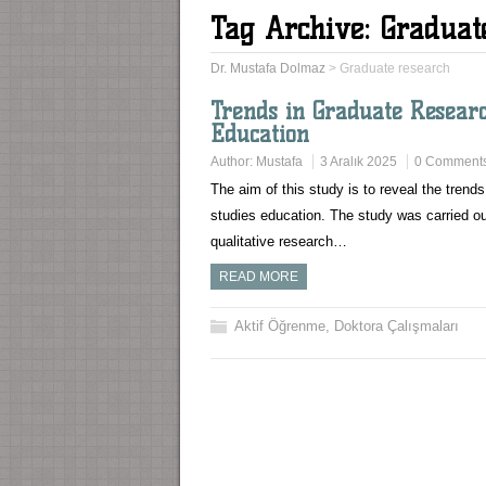
Tag Archive:
Graduat
Dr. Mustafa Dolmaz
>
Graduate research
Trends in Graduate Researc
Education
Author:
Mustafa
3 Aralık 2025
0 Comment
The aim of this study is to reveal the trends
studies education. The study was carried o
qualitative research…
READ MORE
Aktif Öğrenme
,
Doktora Çalışmaları