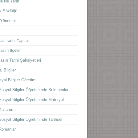
e Ne Yenir
k Sözlüğü
 Yönetimi
s
as Tarihi Yapılar
as'ın İlçeleri
asın Tarihi Şahsiyetleri
l Bilgiler
yal Bilgiler Öğretimi
Sosyal Bilgiler Öğretiminde Bulmacalar
Sosyal Bilgiler Öğretiminde Materyal
Kullanımı
Sosyal Bilgiler Öğretiminde Tarihsel
Romanlar