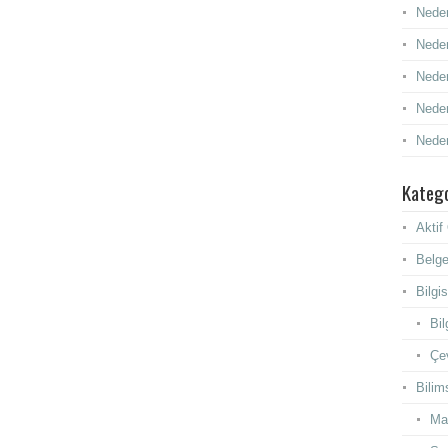
Neden
Neden
Neden
Neden
Neden
Katego
Akti
Belge
Bilgi
Bil
Çev
Bilim
Ma