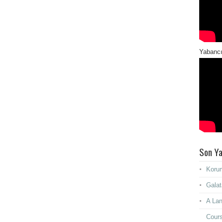
Yabancı
Son Ya
Korum
Galat
A Lan
Cours