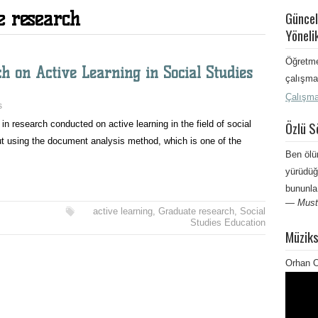
e research
Güncel
Yöneli
Öğretme
h on Active Learning in Social Studies
çalışma 
Çalışma
s
Özlü S
 in research conducted on active learning in the field of social
ut using the document analysis method, which is one of the
Ben ölü
yürüdüğ
bununla
—
Must
active learning
,
Graduate research
,
Social
Studies Education
Müziks
Orhan O