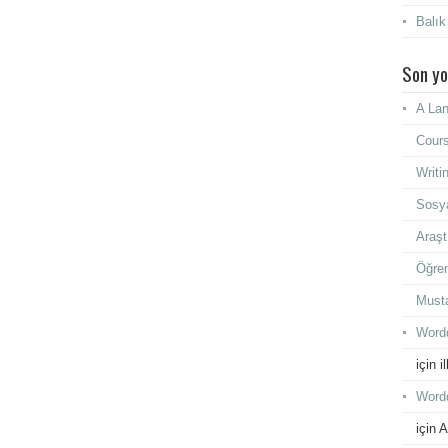
Balık
Son yo
A Lan
Cours
Writi
Sosya
Araşt
Öğren
Must
Wordd
için
i
Wordd
için
A