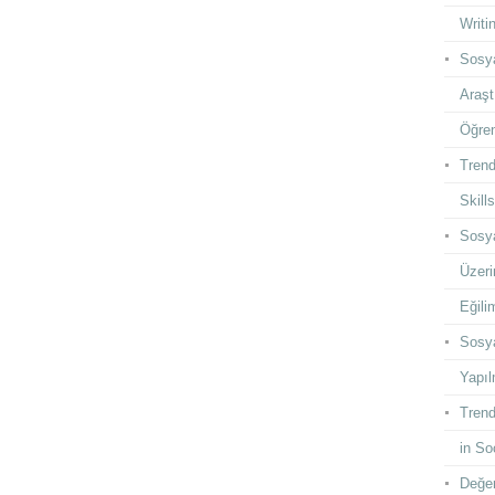
Writi
Sosya
Araşt
Öğren
Trend
Skill
Sosya
Üzeri
Eğilim
Sosya
Yapıl
Trend
in So
Değer