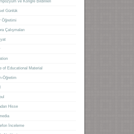
mpozyum ve Kongre Bildirileri
sel Günlük
 Öğretimi
ra Çalışmaları
yat
r
ation
 of Educational Material
m-Öğretim
l
bul
adan Hisse
media
lefon İnceleme