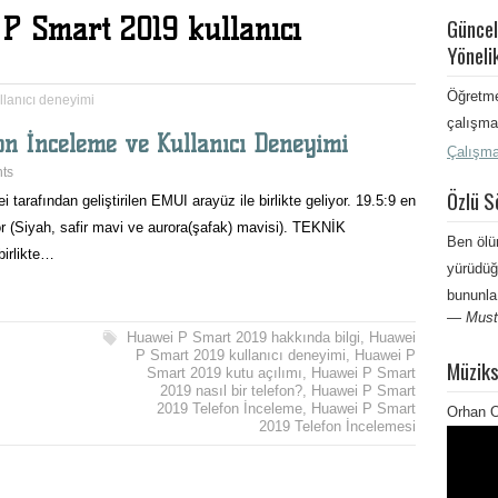
P Smart 2019 kullanıcı
Güncel
Yöneli
Öğretme
lanıcı deneyimi
çalışma 
on İnceleme ve Kullanıcı Deneyimi
Çalışma
ts
Özlü S
 tarafından geliştirilen EMUI arayüz ile birlikte geliyor. 19.5:9 en
or (Siyah, safir mavi ve aurora(şafak) mavisi). TEKNİK
Ben ölü
irlikte…
yürüdüğ
bununla
—
Must
Huawei P Smart 2019 hakkında bilgi
,
Huawei
P Smart 2019 kullanıcı deneyimi
,
Huawei P
Müziks
Smart 2019 kutu açılımı
,
Huawei P Smart
2019 nasıl bir telefon?
,
Huawei P Smart
2019 Telefon İnceleme
,
Huawei P Smart
Orhan O
2019 Telefon İncelemesi