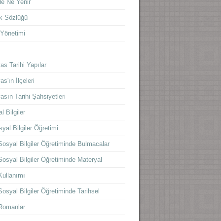
e Ne Yenir
k Sözlüğü
 Yönetimi
s
as Tarihi Yapılar
as'ın İlçeleri
asın Tarihi Şahsiyetleri
l Bilgiler
yal Bilgiler Öğretimi
Sosyal Bilgiler Öğretiminde Bulmacalar
Sosyal Bilgiler Öğretiminde Materyal
Kullanımı
Sosyal Bilgiler Öğretiminde Tarihsel
Romanlar