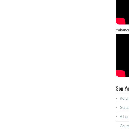
Yabancı
Son Ya
Korum
Galat
A Lan
Cours