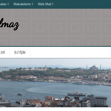
ları I
Makalelerim I
Web Mail I
lmaz
LERI
İLETIŞIM