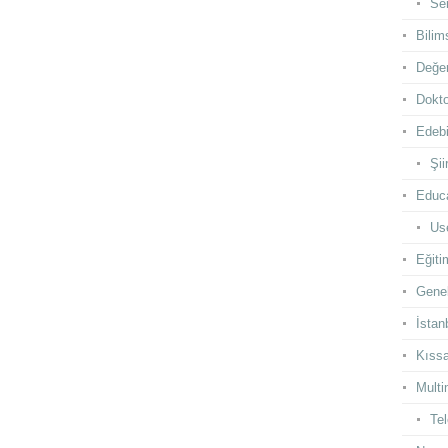
Se
Bilim
Değer
Dokto
Edebi
Şii
Educ
Use
Eğiti
Gene
İstan
Kıss
Multi
Te