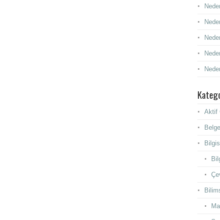
Neden
Neden
Neden
Neden
Neden
Katego
Akti
Belge
Bilgi
Bil
Çev
Bilim
Ma