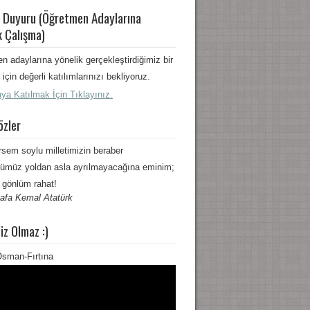
 Duyuru (Öğretmen Adaylarına
k Çalışma)
n adaylarına yönelik gerçekleştirdiğimiz bir
için değerli katılımlarınızı bekliyoruz.
ya Katılmak İçin Tıklayınız.
özler
rsem soylu milletimizin beraber
ümüz yoldan asla ayrılmayacağına eminim;
 gönlüm rahat!
afa Kemal Atatürk
iz Olmaz :)
sman-Fırtına