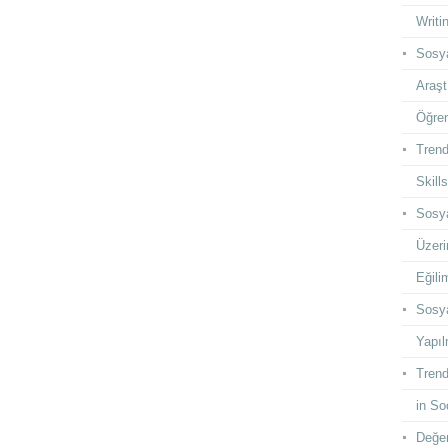
Writi
Sosya
Araşt
Öğren
Trend
Skill
Sosya
Üzeri
Eğilim
Sosya
Yapıl
Trend
in So
Değer