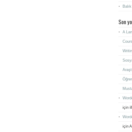
Balık
Son yo
A Lan
Cours
Writi
Sosya
Araşt
Öğren
Must
Wordd
için
i
Wordd
için
A