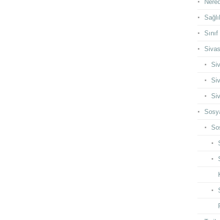
Nered
Sağlı
Sınıf
Siva
Siv
Siv
Siv
Sosya
Sos