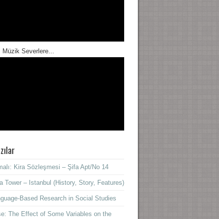
 Müzik Severlere...
zılar
alı: Kira Sözleşmesi – Şifa Apt/No 14
a Tower – Istanbul (History, Story, Features)
guage-Based Research in Social Studies
e: The Effect of Some Variables on the