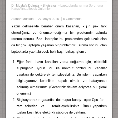
Dr. Mustafa Dolmaz
>
Bilgisayar
>
Laptoplarda Isınma Sorununa
Karşı Alınabilecek Önlemler
Author:
Mustafa
27 Mayıs 2016
0 Comments
Yazın gelmesiyle beraber önem kazanan, kışın pek fark
etmediğimiz ve önemsemediğimiz bir problemdir aslında
ısınma sorunu. Bazı laptoplar bu problemden çok uzak olsa
da bir çok laptopta yaşanan bir problemdir. Isınma sorunu olan
laptoplarda yapılabilecek belli başlı birkaç işlem :
Eğer farklı hava kanalları varsa soğutma için, elektrikli
süpürgenin uygun ucu ile mevcut tozları bu kanallar
vasıtası ile çektirerek temizleyebiliriz. Bu işlemi yaparken
bilgisayarınız kesinlikle kapalı olmalı ve bataryanızı
sökmüş olmalısınız. (Garantiniz devam ediyorsa bu işlemi
öneririm.)
Bilgisayarınızın garantisi dolmuşsa kasayı açıp Cpu fan ,
ram soketleri, vs … temizleyebilirsiniz. Bunu yaparken
tozları kesinlikle elektrikli süpürge ile çektirin.