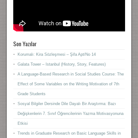
Son Yazılar
Korumalı: Kira Sözleşmesi – Şifa Apt/No 14
Galata Tower – Istanbul (History, Story, Features)
A Language-Based Research in Social Studies Course: The
Effect of Some Variables on the Writing Motivation of 7th
Grade Students
Sosyal Bilgiler Dersinde Dile Dayalı Bir Araştırma: Bazı
Değişkenlerin 7. Sınıf Öğrencilerinin Yazma Motivasyonuna
Etkisi
Trends in Graduate Research on Basic Language Skills in