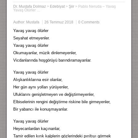
Dr. Mustafa Dolmaz
>
Edebiyat
>
Şiir
>
Pablo Neruda – Yavaş
Yavaş Ölürler …
Author:
Mustafa
26 Temmuz 2018
0 Comments
Yavaş yavaş ölürler
Seyahat etmeyenler.
Yavaş yavaş ölürler
Okumayanlar, müzik dinlemeyenler,
Vicdanlarında hoşgörüyü barındıramayanlar.
Yavaş yavaş ölürler
Alışkanlıklarına esir olanlar,
Her gün aynı yolları yürüyenler,
Ufuklarını genişletmeyen ve değiştirmeyenler,
Elbiselerinin rengini değiştirme riskine bile girmeyenler,
Bir yabancı ile konuşmayanlar.
Yavaş yavaş ölürler
Heyecanlardan kaçınanlar,
Tamir edilen kırık kalplerin gözlerindeki pırıltıyı görmek