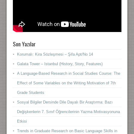
Son Yazılar
Korumalı: Kira Sözleşmesi – Şifa Apt/No 14
Galata Tower – Istanbul (History, Story, Features)
A Language-Based Research in Social Studies Course: The
Effect of Some Variables on the Writing Motivation of 7th
Grade Students
Sosyal Bilgiler Dersinde Dile Dayalı Bir Araştırma: Bazı
Değişkenlerin 7. Sınıf Öğrencilerinin Yazma Motivasyonuna
Etkisi
Trends in Graduate Research on Basic Language Skills in