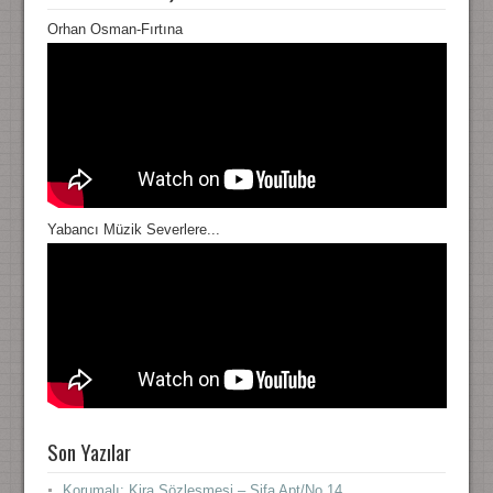
Orhan Osman-Fırtına
Yabancı Müzik Severlere...
Son Yazılar
Korumalı: Kira Sözleşmesi – Şifa Apt/No 14