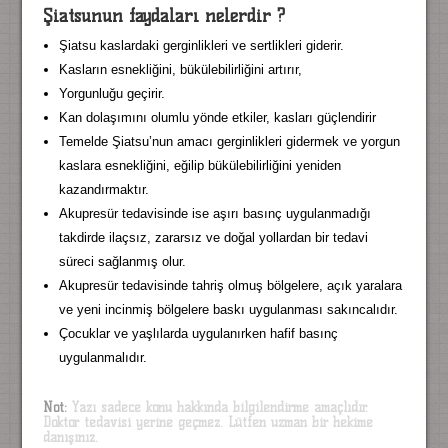
Şiatsunun faydaları nelerdir ?
Şiatsu kaslardaki gerginlikleri ve sertlikleri giderir.
Kasların esnekliğini, bükülebilirliğini artırır,
Yorgunluğu geçirir.
Kan dolaşımını olumlu yönde etkiler, kasları güçlendirir
Temelde Şiatsu’nun amacı gerginlikleri gidermek ve yorgun
kaslara esnekliğini, eğilip bükülebilirliğini yeniden
kazandırmaktır.
Akupresür tedavisinde ise aşırı basınç uygulanmadığı
takdirde ilaçsız, zararsız ve doğal yollardan bir tedavi
süreci sağlanmış olur.
Akupresür tedavisinde tahriş olmuş bölgelere, açık yaralara
ve yeni incinmiş bölgelere baskı uygulanması sakıncalıdır.
Çocuklar ve yaşlılarda uygulanırken hafif basınç
uygulanmalıdır.
Not:
Yazı sadece konu hakkında bilgilendirme amaçlıdır.
Doktor tedavisi yerine geçmez. Lütfen uzman bir hekime
danışınız.