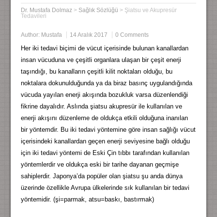
Dr. Mustafa Dolmaz
>
Sağlık Sözlüğü
>
Şiatsu ve Akupresür
Tedavileri
Author:
Mustafa
14 Aralık 2017
0 Comments
Her iki tedavi biçimi de vücut içerisinde bulunan kanallardan
insan vücuduna ve çeşitli organlara ulaşan bir çeşit enerji
taşındığı, bu kanalların çeşitli kilit noktaları olduğu, bu
noktalara dokunulduğunda ya da biraz basınç uygulandığında
vücuda yayılan enerji akışında bozukluk varsa düzenlendiği
fikrine dayalıdır. Aslında şiatsu akupresür ile kullanılan ve
enerji akışını düzenleme de oldukça etkili olduğuna inanılan
bir yöntemdir. Bu iki tedavi yöntemine göre insan sağlığı vücut
içerisindeki kanallardan geçen enerji seviyesine bağlı olduğu
için iki tedavi yöntemi de Eski Çin tıbbı tarafından kullanılan
yöntemlerdir ve oldukça eski bir tarihe dayanan geçmişe
sahiplerdir. Japonya’da popüler olan şiatsu şu anda dünya
üzerinde özellikle Avrupa ülkelerinde sık kullanılan bir tedavi
yöntemidir. (şi=parmak, atsu=baskı, bastırmak)