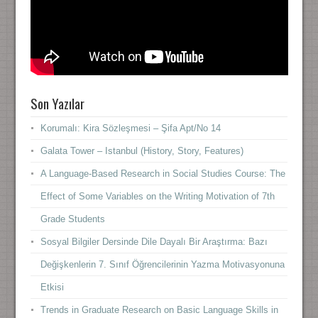
Son Yazılar
Korumalı: Kira Sözleşmesi – Şifa Apt/No 14
Galata Tower – Istanbul (History, Story, Features)
A Language-Based Research in Social Studies Course: The
Effect of Some Variables on the Writing Motivation of 7th
Grade Students
Sosyal Bilgiler Dersinde Dile Dayalı Bir Araştırma: Bazı
Değişkenlerin 7. Sınıf Öğrencilerinin Yazma Motivasyonuna
Etkisi
Trends in Graduate Research on Basic Language Skills in