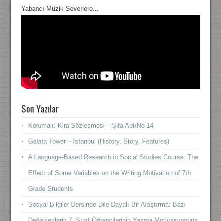
Yabancı Müzik Severlere...
Son Yazılar
Korumalı: Kira Sözleşmesi – Şifa Apt/No 14
Galata Tower – Istanbul (History, Story, Features)
A Language-Based Research in Social Studies Course: The
Effect of Some Variables on the Writing Motivation of 7th
Grade Students
Sosyal Bilgiler Dersinde Dile Dayalı Bir Araştırma: Bazı
Değişkenlerin 7. Sınıf Öğrencilerinin Yazma Motivasyonuna