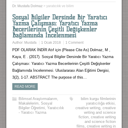
Dr. Mustafa Dolmaz
>
yaratıcılık ve bilim
Sosyal Bilgiler Dersinde Bir Yaratıcı
Yazma Çalışması: Yaratıcı Yazma
Becerilerinin Çeşitli Değişkenler
Bağlamında İncelenmesi
Author:
Mustafa
1 Ocak 2018
1 Comment
PDF OLARAK İNDİR Atıf için (Please Cite As) Dolmaz, M ,
Kaya, E . (2017). Sosyal Bilgiler Dersinde Bir Yaratıcı Yazma
Çalışması: Yaratıcı Yazma Becerilerinin Çeşitli Değişkenler
Bağlamında İncelenmesi. Uluslararası Alan Eğitimi Dergisi,
3(2), 1-17. ABSTRACT The purpose of this…
READ MORE
Bilimsel Araştırmalarım
,
bilim kurgu filmlerinin
Makalelerim
,
Sosyal
yaratıcılığa etkisi
,
Bilgiler Öğretimi
,
Yaratıcılık
creative writing
,
creative
- Yaratıcı Yazma
writing and science
fiction
,
creative writing
and science fiction
films
,
creative writing in