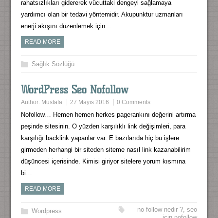
rahatsızlıkları gidererek vücuttaki dengeyi sağlamaya
yardımcı olan bir tedavi yöntemidir. Akupunktur uzmanları
enerji akışını düzenlemek için…
READ MORE
Sağlık Sözlüğü
WordPress Seo Nofollow
Author:
Mustafa
27 Mayıs 2016
0 Comments
Nofollow… Hemen hemen herkes pagerankını değerini artırma
peşinde sitesinin. O yüzden karşılıklı link değişimleri, para
karşılığı backlink yapanlar var. E bazılarıda hiç bu işlere
girmeden herhangi bir siteden siteme nasıl link kazanabilirim
düşüncesi içerisinde. Kimisi giriyor sitelere yorum kısmına
bi…
READ MORE
no follow nedir ?
,
seo
Wordpress
için nofollow