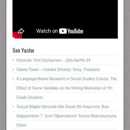
Son Yazılar
Korumalı: Kira Sözleşmesi – Şifa Apt/No 14
Galata Tower – Istanbul (History, Story, Features)
A Language-Based Research in Social Studies Course: The
Effect of Some Variables on the Writing Motivation of 7th
Grade Students
Sosyal Bilgiler Dersinde Dile Dayalı Bir Araştırma: Bazı
Değişkenlerin 7. Sınıf Öğrencilerinin Yazma Motivasyonuna
Etkisi