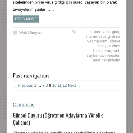
sitelerimden birine virüs girdiği için süreci yaşayan biri olarak
tavsiyelerim şunlar ……
READ MORE
siteme virüs girdi
,
Web Dünyası
siteme virüs girdi ne
yapmalıyım
,
siteye
bulaşan virüs
temizleme
,
web
sayfamdan virüsleri
nasıl temizlerim
Post navigation
← Previous
1
…
7
8
9
10
11
12
Next →
Oturum aç
Güncel Duyuru (Öğretmen Adaylarına Yönelik
Çalışma)