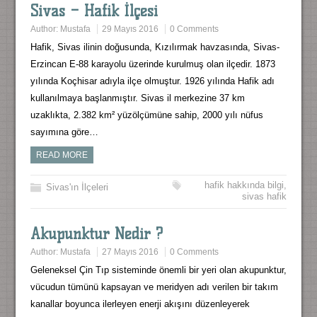
Sivas – Hafik İlçesi
Author:
Mustafa
29 Mayıs 2016
0 Comments
Hafik, Sivas ilinin doğusunda, Kızılırmak havzasında, Sivas-
Erzincan E-88 karayolu üzerinde kurulmuş olan ilçedir. 1873
yılında Koçhisar adıyla ilçe olmuştur. 1926 yılında Hafik adı
kullanılmaya başlanmıştır. Sivas il merkezine 37 km
uzaklıkta, 2.382 km² yüzölçümüne sahip, 2000 yılı nüfus
sayımına göre…
READ MORE
hafik hakkında bilgi
,
Sivas'ın İlçeleri
sivas hafik
Akupunktur Nedir ?
Author:
Mustafa
27 Mayıs 2016
0 Comments
Geleneksel Çin Tıp sisteminde önemli bir yeri olan akupunktur,
vücudun tümünü kapsayan ve meridyen adı verilen bir takım
kanallar boyunca ilerleyen enerji akışını düzenleyerek