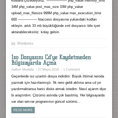
kodlarla çözebiliyoruz. —————— php_value memory_limit
34M php_value post_max_size 33M php_value
upload_max_filesize 999M php_value max_execution_time
600 —————– htaccess dosyasına yukarıdaki kodları
ekleyin. artık 33 mb büyüklüğünde xml dosyanızı bile içeri
aktarabileceksiniz. kolay gelsin.
Wordpress
İso Dosyasını Cd’ye Kaydetmeden
Bilgisayarda Açma
Author:
Mustafa
27 Mayıs 2016
1 Comment
Geçenlerde iso uzantılı dosya indirdim. Büyük ihtimal neroda
yazmak için hazırlanmıştı. İlk nero geldi aklıma ama cd ye
yazdırmaktansa harici diske atmak istedim. Nasıl açarım diye
bi araştırdım. Çözümü aslında çok basitmiş. Her bilgisayarda
var olan win-rar programının güncel sürümü…
READ MORE