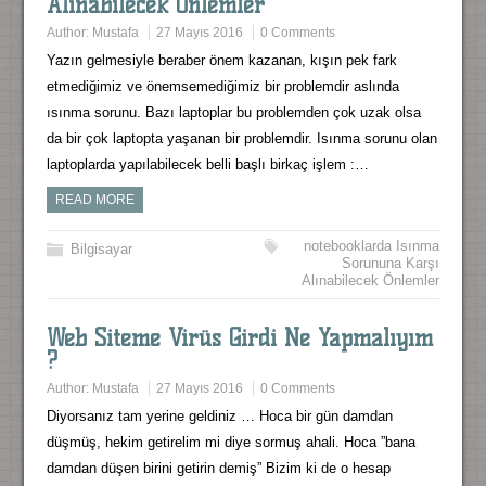
Alınabilecek Önlemler
Author:
Mustafa
27 Mayıs 2016
0 Comments
Yazın gelmesiyle beraber önem kazanan, kışın pek fark
etmediğimiz ve önemsemediğimiz bir problemdir aslında
ısınma sorunu. Bazı laptoplar bu problemden çok uzak olsa
da bir çok laptopta yaşanan bir problemdir. Isınma sorunu olan
laptoplarda yapılabilecek belli başlı birkaç işlem :…
READ MORE
notebooklarda Isınma
Bilgisayar
Sorununa Karşı
Alınabilecek Önlemler
Web Siteme Virüs Girdi Ne Yapmalıyım
?
Author:
Mustafa
27 Mayıs 2016
0 Comments
Diyorsanız tam yerine geldiniz … Hoca bir gün damdan
düşmüş, hekim getirelim mi diye sormuş ahali. Hoca ”bana
damdan düşen birini getirin demiş” Bizim ki de o hesap