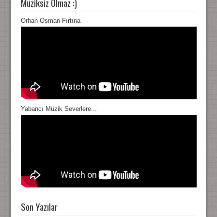
Müziksiz Olmaz :)
Orhan Osman-Fırtına
Yabancı Müzik Severlere...
Son Yazılar