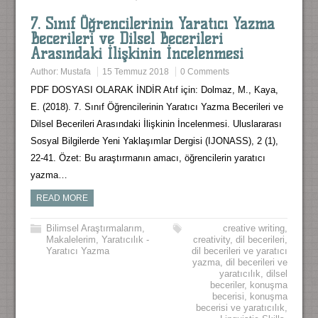
7. Sınıf Öğrencilerinin Yaratıcı Yazma
Becerileri ve Dilsel Becerileri
Arasındaki İlişkinin İncelenmesi
Author:
Mustafa
15 Temmuz 2018
0 Comments
PDF DOSYASI OLARAK İNDİR Atıf için: Dolmaz, M., Kaya,
E. (2018). 7. Sınıf Öğrencilerinin Yaratıcı Yazma Becerileri ve
Dilsel Becerileri Arasındaki İlişkinin İncelenmesi. Uluslararası
Sosyal Bilgilerde Yeni Yaklaşımlar Dergisi (IJONASS), 2 (1),
22-41. Özet: Bu araştırmanın amacı, öğrencilerin yaratıcı
yazma…
READ MORE
Bilimsel Araştırmalarım
,
creative writing
,
Makalelerim
,
Yaratıcılık -
creativity
,
dil becerileri
,
Yaratıcı Yazma
dil becerileri ve yaratıcı
yazma
,
dil becerileri ve
yaratıcılık
,
dilsel
beceriler
,
konuşma
becerisi
,
konuşma
becerisi ve yaratıcılık
,