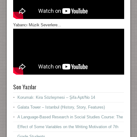
Yabancı Müzik Severlere...
Son Yazılar
Korumalı: Kira Sözleşmesi – Şifa Apt/No 14
Galata Tower – Istanbul (History, Story, Features)
A Language-Based Research in Social Studies Course: The
Effect of Some Variables on the Writing Motivation of 7th
Grade Students