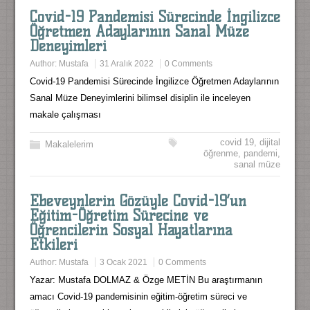
Covid-19 Pandemisi Sürecinde İngilizce
Öğretmen Adaylarının Sanal Müze
Deneyimleri
Author:
Mustafa
31 Aralık 2022
0 Comments
Covid-19 Pandemisi Sürecinde İngilizce Öğretmen Adaylarının
Sanal Müze Deneyimlerini bilimsel disiplin ile inceleyen
makale çalışması
covid 19
,
dijital
Makalelerim
öğrenme
,
pandemi
,
sanal müze
Ebeveynlerin Gözüyle Covid-19’un
Eğitim-Öğretim Sürecine ve
Öğrencilerin Sosyal Hayatlarına
Etkileri
Author:
Mustafa
3 Ocak 2021
0 Comments
Yazar: Mustafa DOLMAZ & Özge METİN Bu araştırmanın
amacı Covid-19 pandemisinin eğitim-öğretim süreci ve