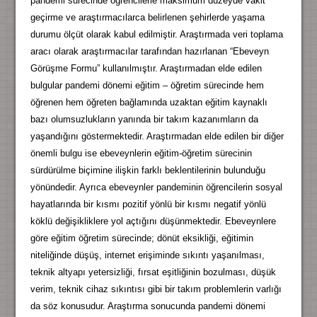
pandemi sürecinde öğrencilerle maksimum düzeyde vakit
geçirme ve araştırmacılarca belirlenen şehirlerde yaşama
durumu ölçüt olarak kabul edilmiştir. Araştırmada veri toplama
aracı olarak araştırmacılar tarafından hazırlanan “Ebeveyn
Görüşme Formu” kullanılmıştır. Araştırmadan elde edilen
bulgular pandemi dönemi eğitim – öğretim sürecinde hem
öğrenen hem öğreten bağlamında uzaktan eğitim kaynaklı
bazı olumsuzlukların yanında bir takım kazanımların da
yaşandığını göstermektedir. Araştırmadan elde edilen bir diğer
önemli bulgu ise ebeveynlerin eğitim-öğretim sürecinin
sürdürülme biçimine ilişkin farklı beklentilerinin bulunduğu
yönündedir. Ayrıca ebeveynler pandeminin öğrencilerin sosyal
hayatlarında bir kısmı pozitif yönlü bir kısmı negatif yönlü
köklü değişikliklere yol açtığını düşünmektedir. Ebeveynlere
göre eğitim öğretim sürecinde; dönüt eksikliği, eğitimin
niteliğinde düşüş, internet erişiminde sıkıntı yaşanılması,
teknik altyapı yetersizliği, fırsat eşitliğinin bozulması, düşük
verim, teknik cihaz sıkıntısı gibi bir takım problemlerin varlığı
da söz konusudur. Araştırma sonucunda pandemi dönemi