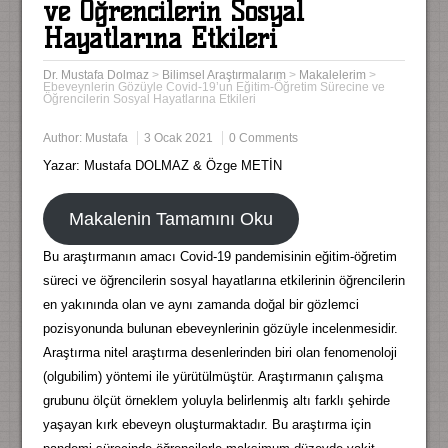
ve Öğrencilerin Sosyal
Hayatlarına Etkileri
Dr. Mustafa Dolmaz
>
Bilimsel Araştırmalarım
>
Makalelerim
>
Ebeveynlerin Gözüyle Covid-19’un Eğitim-Öğretim Sürecine ve
Öğrencilerin Sosyal Hayatlarına Etkileri
Author:
Mustafa
3 Ocak 2021
0 Comments
Yazar: Mustafa DOLMAZ & Özge METİN
Makalenin Tamamını Oku
Bu araştırmanın amacı Covid-19 pandemisinin eğitim-öğretim
süreci ve öğrencilerin sosyal hayatlarına etkilerinin öğrencilerin
en yakınında olan ve aynı zamanda doğal bir gözlemci
pozisyonunda bulunan ebeveynlerinin gözüyle incelenmesidir.
Araştırma nitel araştırma desenlerinden biri olan fenomenoloji
(olgubilim) yöntemi ile yürütülmüştür. Araştırmanın çalışma
grubunu ölçüt örneklem yoluyla belirlenmiş altı farklı şehirde
yaşayan kırk ebeveyn oluşturmaktadır. Bu araştırma için