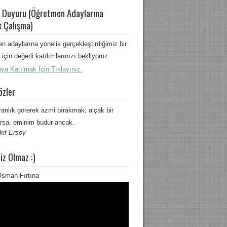
 Duyuru (Öğretmen Adaylarına
k Çalışma)
n adaylarına yönelik gerçekleştirdiğimiz bir
için değerli katılımlarınızı bekliyoruz.
ya Katılmak İçin Tıklayınız.
özler
ranlık görerek azmi bırakmak; alçak bir
rsa, eminim budur ancak.
kif Ersoy
iz Olmaz :)
sman-Fırtına