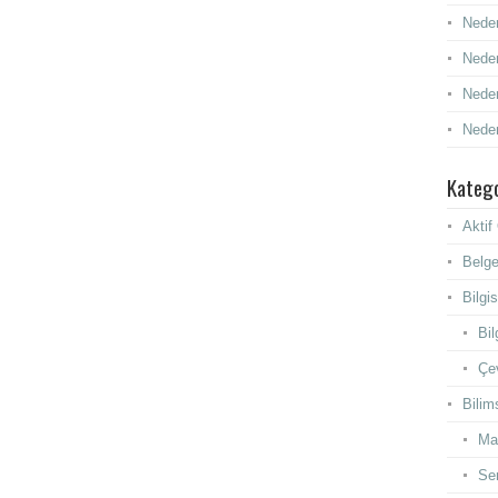
Neden
Neden
Neden
Neden
Katego
Akti
Belge
Bilgi
Bil
Çev
Bilim
Ma
Se