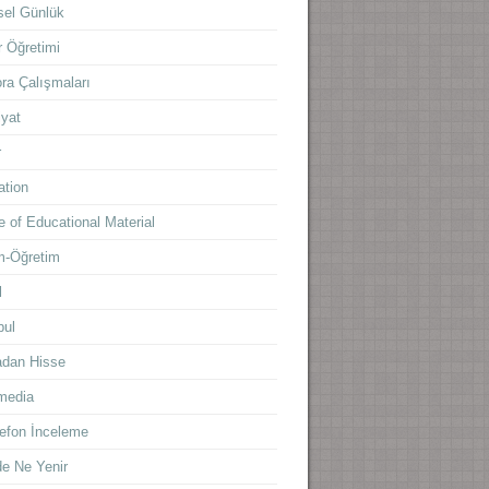
sel Günlük
 Öğretimi
ra Çalışmaları
yat
r
ation
 of Educational Material
m-Öğretim
l
bul
adan Hisse
media
lefon İnceleme
e Ne Yenir