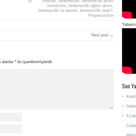
İlericilik
,
İlerlemecilik
,
ilerlemecilik akımı
temsilcileri
,
ilerlemecilik eğitim akımı
,
ilerlemecilik ne demek
,
ilerlemecilik nedir?
,
Progressivizm
Yabancı
Next post →
i alanlar
*
ile işaretlenmişlerdir
Son Ya
Korum
Galat
A Lan
Cours
Writi