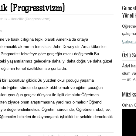
ilik (Progressivizm)
Güncel
Yöneli
cilik – İlericilik (Progressivizm)
Öğretme
ts
çalışma 
ğine ve baskıcılığına tepki olarak Amerika’da ortaya
Çalışma
erlemecilik akımının temsilcisi John Dewey’dir. Ama kökenleri
Özlü S
.Pragmatist felsefeye göre gerçeğin esası değişmedir.Bu
eki yaşantılarımız gelecekte daha iyi daha doğru ve daha güzel
Âtiyi ka
ğitimin temel özellikleri ise şunlardır.
ölüm va
—
M. A
 bir laboratuar gibidir.Bu yüzden okul çocuğu yaşama
ıdır.Eğitim sürecinde çocuk aktif olmalı ve eğitim çocuğun
Müziks
ları çocuğun gerçek dünyası ile ilgili olmalıdır.Öğretmen
ten ziyade onun araştırmasına yardımcı olmalıdır.Öğrenci
Orhan O
miyle değerlendirilmelidir. Öğretim sürecinde; Öğretmen, okul, ev,
Öğrenciler birbirleri ile dayanışarak işbirlikli bir şekilde demokratik