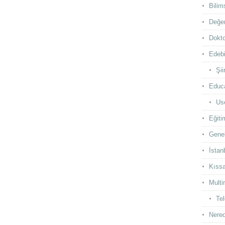
Bilim
Değer
Dokto
Edebi
Şii
Educ
Use
Eğiti
Gene
İstan
Kıss
Multi
Te
Nered