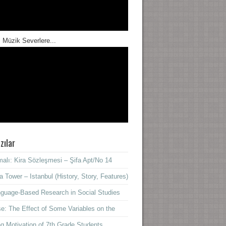
 Müzik Severlere...
zılar
alı: Kira Sözleşmesi – Şifa Apt/No 14
a Tower – Istanbul (History, Story, Features)
guage-Based Research in Social Studies
e: The Effect of Some Variables on the
ng Motivation of 7th Grade Students