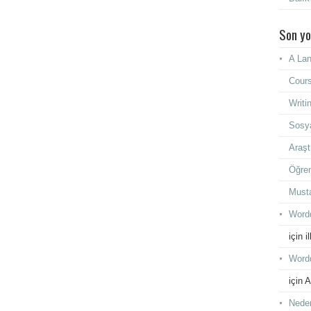
Son yo
A Lan
Cours
Writi
Sosya
Araşt
Öğren
Must
Wordd
için
i
Wordd
için
A
Neden