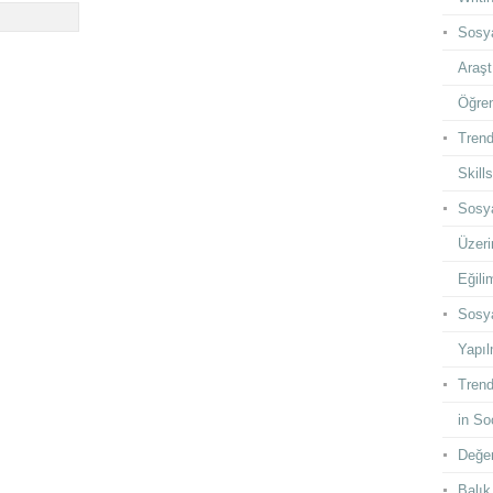
Sosya
Araşt
Öğren
Trend
Skill
Sosya
Üzeri
Eğilim
Sosya
Yapıl
Trend
in So
Değer
Balık