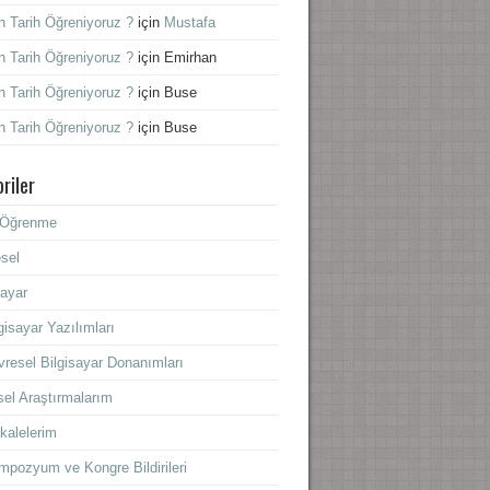
 Tarih Öğreniyoruz ?
için
Mustafa
 Tarih Öğreniyoruz ?
için
Emirhan
 Tarih Öğreniyoruz ?
için
Buse
 Tarih Öğreniyoruz ?
için
Buse
riler
f Öğrenme
sel
sayar
gisayar Yazılımları
resel Bilgisayar Donanımları
sel Araştırmalarım
kalelerim
mpozyum ve Kongre Bildirileri