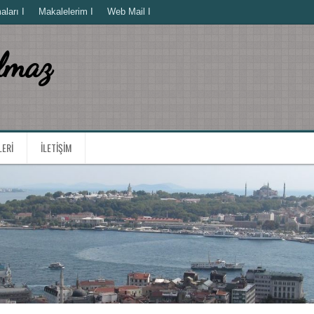
ları I
Makalelerim I
Web Mail I
lmaz
LERI
İLETIŞIM