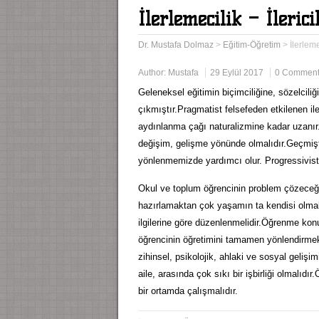
İlerlemecilik – İleric
Dr. Mustafa Dolmaz
>
Eğitim-Öğretim
>
İlerleme
Author:
Mustafa
29 Eylül 2017
0 Commen
Geleneksel eğitimin biçimciliğine, sözelcili
çıkmıştır.Pragmatist felsefeden etkilenen il
aydınlanma çağı naturalizmine kadar uzanır
değişim, gelişme yönünde olmalıdır.Geçmişt
yönlenmemizde yardımcı olur. Progressivist e
Okul ve toplum öğrencinin problem çözeceği
hazırlamaktan çok yaşamın ta kendisi olmal
ilgilerine göre düzenlenmelidir.Öğrenme konu
öğrencinin öğretimini tamamen yönlendirmek
zihinsel, psikolojik, ahlaki ve sosyal gelişi
aile, arasında çok sıkı bir işbirliği olmalıdır.
bir ortamda çalışmalıdır.