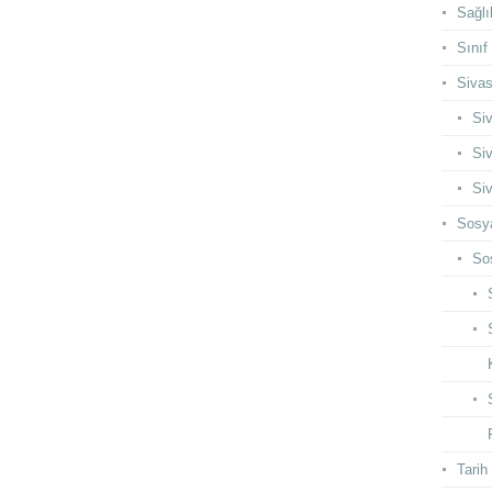
Sağlı
Sınıf
Siva
Siv
Siv
Siv
Sosya
Sos
Tarih